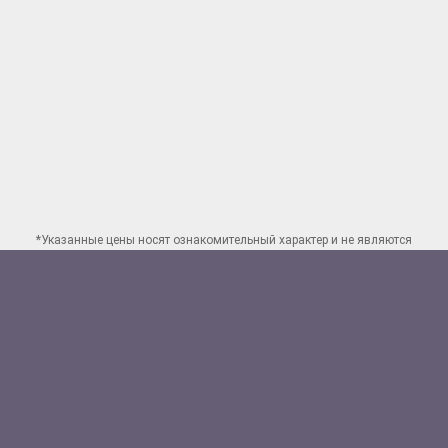
*Указанные цены носят ознакомительный характер и не являются
публичной офертой. Для заказа точного расчета стоимости свяжитесь
по указанным
контактам в Перми
Способы оплаты:
Наличными
Банковской картой