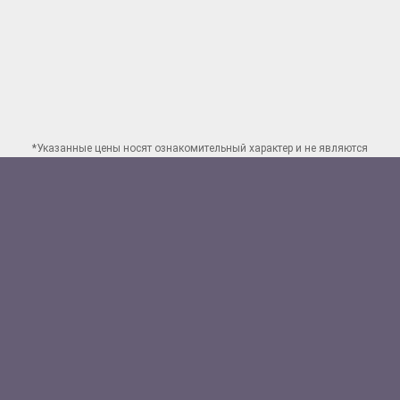
*Указанные цены носят ознакомительный характер и не являются
публичной офертой. Для заказа точного расчета стоимости свяжитесь
по указанным
контактам в Перми
Способы оплаты:
Наличными
Банковской картой
Перевод на счет юр.лица