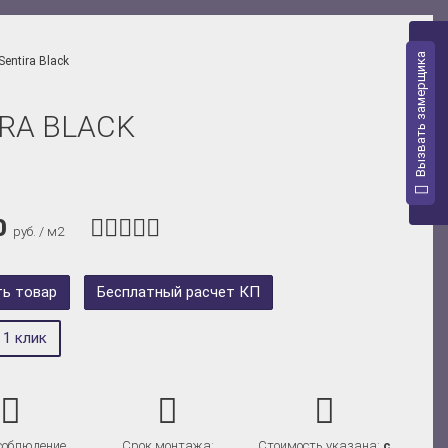
Вызвать замерщика
entira Black
RA BLACK
0
руб. / м2
ть товар
Бесплатный расчет КП
 1 клик
 соблюдение
Срок монтажа:
Стоимость указана:
с