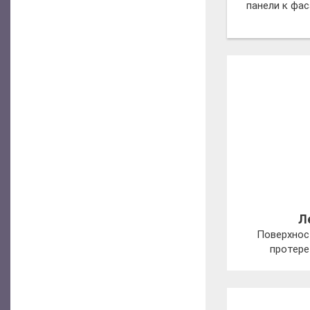
панели к фа
Л
Поверхнос
протере