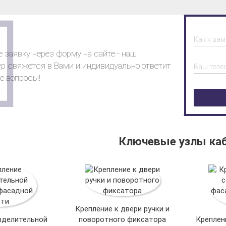
Как к ва
 заявку через форму на сайте - наш
р свяжется в Вами и индивидуально ответит
Ваш теле
е вопросы!
Ключевые узлы ка
Крепление к двери ручки и
зделительной
поворотного фиксатора
Креплен