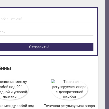
м обращаться?
фон
Отправить!
бины
ие между собой под
Точечная регулируемая опора