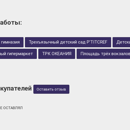
аботы:
 гимназия
Трехъязычный детский сад P’TITCREF
Детски
ный гипермаркет
ТРК ОКЕАНИЯ
Площадь трёх вокзало
купателей
Оставить отзыв
Е ОСТАВЛЯЛ