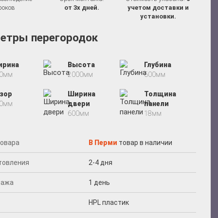
роков
от 3х дней.
учетом доставки и
установки.
етры перегородок
ирина
Высота
Глубина
00мм
2000мм
600мм
зор
Ширина
Толщина
00мм
двери
панели
600мм
18мм
товара
В Перми
товар в наличии
отовления
2-4 дня
тажа
1 день
HPL пластик