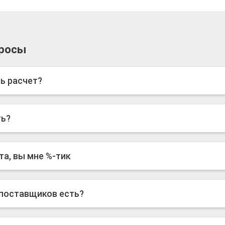
росы
ь расчет?
ть?
та, вы мне %-тик
 поставщиков есть?