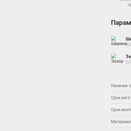
с
Парам
Ш
9
За
2
Наличие 
Срок изг
Срок мон
Материал