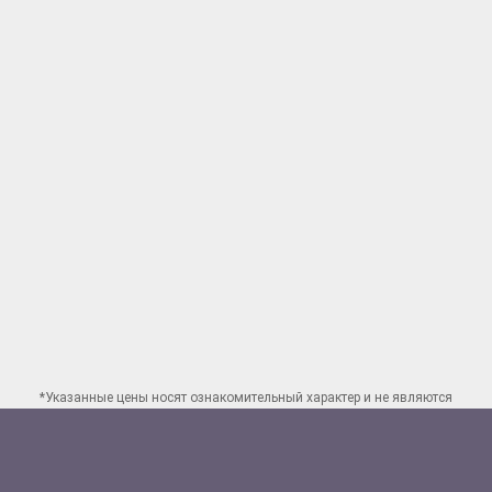
*Указанные цены носят ознакомительный характер и не являются
публичной офертой. Для заказа точного расчета стоимости свяжитесь
по указанным
контактам в Перми