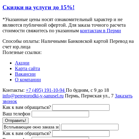
Скидки на услуги до 15%!
*Указанные цены носят ознакомительный характер и не
являются публичной офертой. Для заказа точного расчета
стоимости свяжитесь по указанным
контактам в Перми
Способы оплаты:
Наличными
Банковской картой
Перевод на
счет юр.лица
Полезные ссылки:
Акции
Карта сайта
Вакансии
О компании
Контакты:
+7 (495) 191-10-94
По будням, с 9 до 18
info@peregorodki-v-sanusel.ru
Пермь, Пермская ул., 7
Заказать
звонок
Как к вам обращаться?
Ваш телефон
Отправить!
Как к вам обращаться?