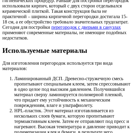
гигиенических процедур. Раньше для постройки перегородок
использовали кирпич, который с двух сторон отделывался
керамической плиткой. Такая конструкция была не
практичной – ширина кирпичной перегородки достигала 15-
18 см, а ее обустройство требовало значительных трудозатрат.
Сегодня для постройки
перегородок с дверьми в санузлах
применяют современные материалы, не имеющие подобных
недостатков.
Используемые материалы
Для изготовления перегородок используется три вида
материалов:
Ламинированный ДСП. Древесно-стружечную смесь
пропитывают специальным клеем, затем спрессовывают
в одно целое под высоким давлением. Получившийся
материал сверху ламинируется полимерной пленкой,
что придает ему устойчивость к механическим
повреждениям, влаге и ультрафиолету.
HPL
-пластик. Этот материал изготавливается из
нескольких слоев бумаги, которую пропитывают
термоактивным клеем. Затем ее отправляют под пресс и
нагревают. Высокая температура и давление приводит к
полимеризации клея и бумаги, в результате чего