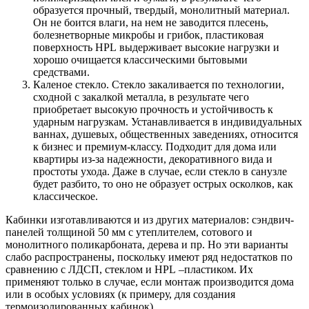
образуется прочный, твердый, монолитный материал.
Он не боится влаги, на нем не заводится плесень,
болезнетворные микробы и грибок, пластиковая
поверхность
HPL
выдерживает высокие нагрузки и
хорошо очищается классическими бытовыми
средствами.
Каленое стекло. Стекло закаливается по технологии,
сходной с закалкой металла, в результате чего
приобретает высокую прочность и устойчивость к
ударным нагрузкам. Устанавливается в индивидуальных
ваннах, душевых, общественных заведениях, относится
к бизнес и премиум-классу. Подходит для дома или
квартиры из-за надежности, декоративного вида и
простоты ухода. Даже в случае, если стекло в санузле
будет разбито, то оно не образует острых осколков, как
классическое.
Кабинки изготавливаются и из других материалов: сэндвич-
панелей толщиной 50 мм с утеплителем, сотового и
монолитного поликарбоната, дерева и пр. Но эти варианты
слабо распространены, поскольку имеют ряд недостатков по
сравнению с ЛДСП, стеклом и
HPL
–пластиком. Их
применяют только в случае, если монтаж производится дома
или в особых условиях (к примеру, для создания
термоизолированных кабинок).