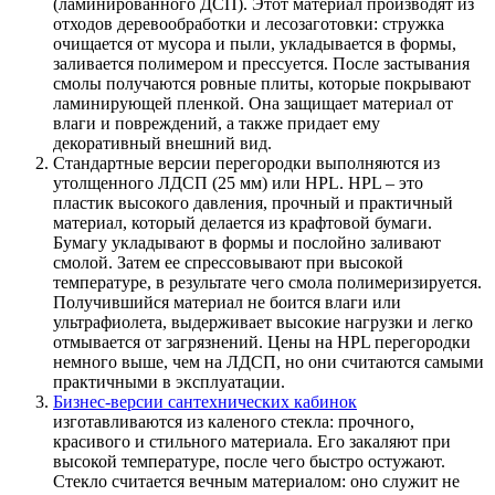
(ламинированного ДСП). Этот материал производят из
отходов деревообработки и лесозаготовки: стружка
очищается от мусора и пыли, укладывается в формы,
заливается полимером и прессуется. После застывания
смолы получаются ровные плиты, которые покрывают
ламинирующей пленкой. Она защищает материал от
влаги и повреждений, а также придает ему
декоративный внешний вид.
Стандартные версии перегородки выполняются из
утолщенного ЛДСП (25 мм) или HPL. HPL – это
пластик высокого давления, прочный и практичный
материал, который делается из крафтовой бумаги.
Бумагу укладывают в формы и послойно заливают
смолой. Затем ее спрессовывают при высокой
температуре, в результате чего смола полимеризируется.
Получившийся материал не боится влаги или
ультрафиолета, выдерживает высокие нагрузки и легко
отмывается от загрязнений. Цены на HPL перегородки
немного выше, чем на ЛДСП, но они считаются самыми
практичными в эксплуатации.
Бизнес-версии сантехнических кабинок
изготавливаются из каленого стекла: прочного,
красивого и стильного материала. Его закаляют при
высокой температуре, после чего быстро остужают.
Стекло считается вечным материалом: оно служит не