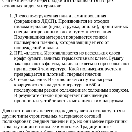
Сантехнические перегородки изготавливаются из трех
основных видов материалов:
Древесно-стружечная плита ламинированная
(сокращенно ЛДСП). Производится из отходов
пиломатериалов (щепа, стружка, опилки), пропитанных
специализированным клеем путем прессования.
Получившийся материал покрывается тонкой
полимерной пленкой, которая защищает его от
повреждений и влаги.
HPL -пластик. Изготавливается из нескольких слоев
крафт-бумаги, залитых термоактивным клеем. Бумагу
закладывают в формы, заливают клеем и спрессовывают
при высокой температуре. Клей полимеризируется и
превращается в плотный, твердый пластик.
Стекло каленое. Изготавливается путем нагрева
кварцевого стекла до температуры в 650 и
последующим резким охлаждением холодным воздухом.
В результате стекло приобретает повышенную
прочность и устойчивость к механическим нагрузкам.
Для изготовления перегородок для туалетов используются и
другие типы строительных материалов: сотовый
поликарбонат, сэндвич панели и пр, но они менее практичны
в эксплуатации и сложнее в монтаже. Традиционные
материалы (кирпич, блок, металлоконструкции) сегодня